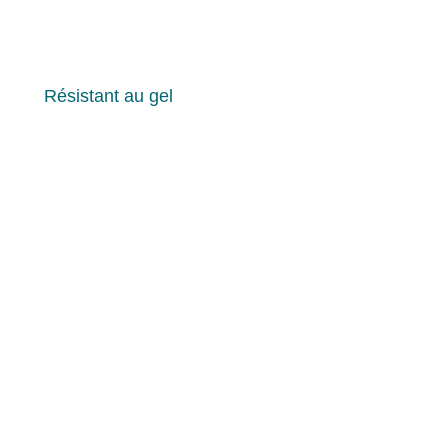
Résistant au gel
Aucune fissure, aucune dégradation.